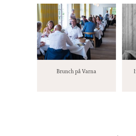
Intimkoncert med Allan
å Varna
Olsen
Brunch på Varna