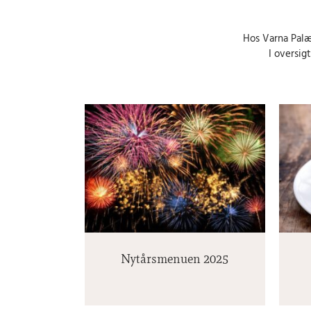
Hos Varna Palæ
I oversig
uen 2025
Mortens aften
Nytårsmenuen 2025