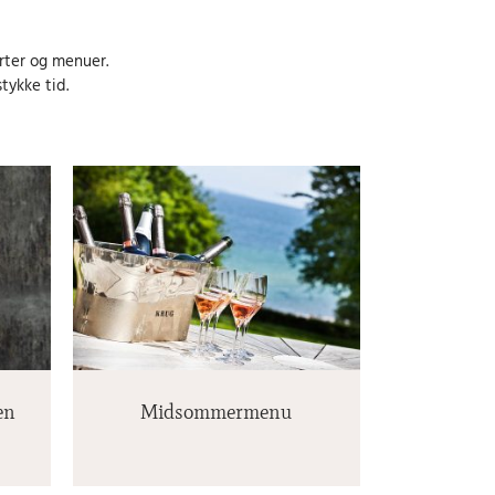
rter og menuer.
tykke tid.
nu
en
Midsommermenu