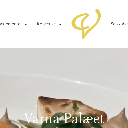
angementer
Koncerter
Selskabe
Varna Palæet