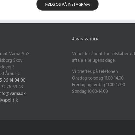
FØLG OS PÅ INSTAGRAM
ÅBNINGSTIDER
rant Varna ApS
Vi holder åbent for selskaber ef
isborg Skov
aftale alle ugens dage.
devej 3
Vi træffes på telefonen
00 Århus C
Onsdag-torsdag 11.00-14.00
5 86 14 04 00
Fredag og lørdag 11.00-17.00
. 32 76 69 43
Søndag 10.00-14.00
nfo@varna.dk
ivspolitik