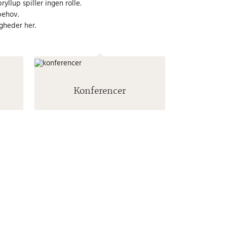
yllup spiller ingen rolle.
behov.
ligheder
her
.
Konferencer