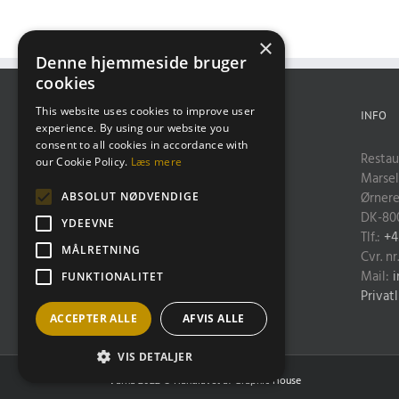
×
Denne hjemmeside bruger
cookies
This website uses cookies to improve user
INFO
experience. By using our website you
consent to all cookies in accordance with
Restau
our Cookie Policy.
Læs mere
Marsel
Ørnere
ABSOLUT NØDVENDIGE
DK-80
YDEEVNE
Tlf.:
+4
MÅLRETNING
Cvr. nr
Mail:
i
FUNKTIONALITET
Privatl
ACCEPTER ALLE
AFVIS ALLE
VIS DETALJER
Varna 2022 © Håndlavet af
Graphic House